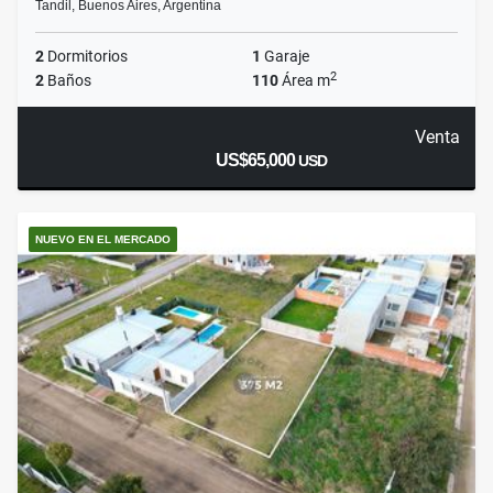
Tandil, Buenos Aires, Argentina
2
Dormitorios
1
Garaje
2
2
Baños
110
Área m
Venta
US$65,000
USD
NUEVO EN EL MERCADO