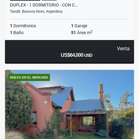
DUPLEX - 1 DORMITORIO - CON C…
Tandil, Buenos Aires, Argentina
1
Dormitorios
1
Garaje
2
1
Baño
51
Área m
Venta
US$64,000
USD
NUEVO EN EL MERCADO