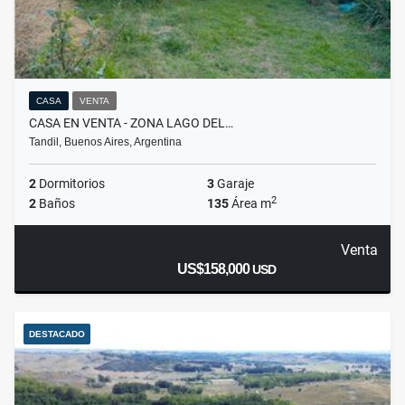
CASA
VENTA
CASA EN VENTA - ZONA LAGO DEL…
Tandil, Buenos Aires, Argentina
2
Dormitorios
3
Garaje
2
2
Baños
135
Área m
Venta
US$158,000
USD
DESTACADO