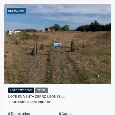
DESTACADO
LOTE / TERRENO
VENTA
LOTE EN VENTA CERRO LEONES -…
Tandil, Buenos Aires, Argentina
0
Dormitorios
0
Garaje